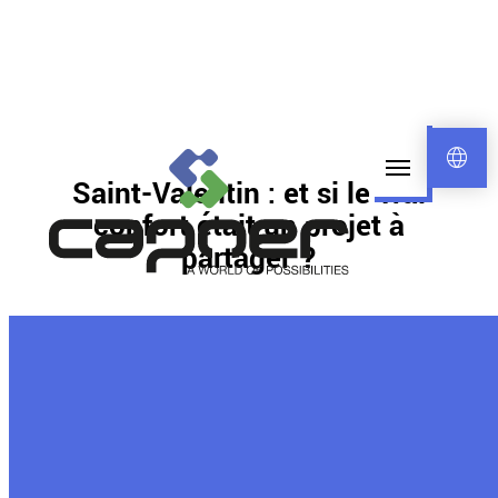
language
Saint-Valentin : et si le vrai
confort était un projet à
partager ?