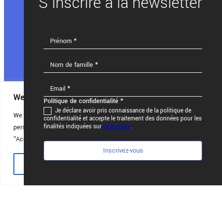
Newsletter
FR
Prénom
*
Nom de famille
*
Email
*
We value your privacy
Politique de confidentialité
*
Je déclare avoir pris connaissance de la politique de
We use cookies to enhance your browsing experience, serve
confidentialité et accepte le traitement des données pour les
finalités indiquées sur
cette page
.
personalised ads or content, and analyse our traffic. By clicking
"Accept All", you consent to our use of cookies.
Inscrivez-vous
Customise
Reject All
Accept All