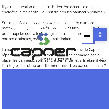
Aller
Il y a une question qui a défini la dernière décennie du design
au
énergétique résidentiel : où installe-t-on les panneaux solaires ?
contenu
Sur le toit. Sur la structure d’une pergola. Fixés à un cadre
métallique. Toujours ajoutés. Toujours visibles. Toujours là
pour rappeler que la technologie et l’architecture sont deux
language
choses distinctes, cohabitant maladroitement.
La nouvelle pergola bioclimatique photovoltaïque de Capner
répond à cette question autrement. Elle ne demande pas où
placer les panneaux solaires. Elle demande : et s’ils étaient déjà
là, intégrés à la structure elle-même, invisibles par conception ?
Quand la technologie disparaît
La percée est plus simple qu’il n’y paraît. Au lieu de fixer des
panneaux photovoltaïques sur une structure de pergola,
Capner a intégré les cellules solaires directement à l’intérieur
des lames motorisées en aluminium. Les lames sont les